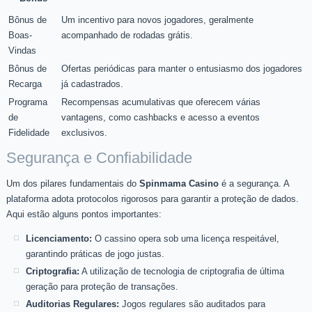
Bônus de
Um incentivo para novos jogadores, geralmente
Boas-
acompanhado de rodadas grátis.
Vindas
Bônus de
Ofertas periódicas para manter o entusiasmo dos jogadores
Recarga
já cadastrados.
Programa
Recompensas acumulativas que oferecem várias
de
vantagens, como cashbacks e acesso a eventos
Fidelidade
exclusivos.
Segurança e Confiabilidade
Um dos pilares fundamentais do
Spinmama Casino
é a segurança. A
plataforma adota protocolos rigorosos para garantir a proteção de dados.
Aqui estão alguns pontos importantes:
Licenciamento:
O cassino opera sob uma licença respeitável,
garantindo práticas de jogo justas.
Criptografia:
A utilização de tecnologia de criptografia de última
geração para proteção de transações.
Auditorias Regulares:
Jogos regulares são auditados para