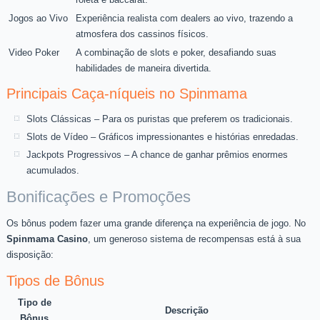
Jogos ao Vivo
Experiência realista com dealers ao vivo, trazendo a
atmosfera dos cassinos físicos.
Video Poker
A combinação de slots e poker, desafiando suas
habilidades de maneira divertida.
Principais Caça-níqueis no Spinmama
Slots Clássicas – Para os puristas que preferem os tradicionais.
Slots de Vídeo – Gráficos impressionantes e histórias enredadas.
Jackpots Progressivos – A chance de ganhar prêmios enormes
acumulados.
Bonificações e Promoções
Os bônus podem fazer uma grande diferença na experiência de jogo. No
Spinmama Casino
, um generoso sistema de recompensas está à sua
disposição:
Tipos de Bônus
Tipo de
Descrição
Bônus