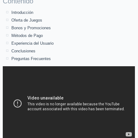
Contenido
Introducción
Oferta de Juegos
Bonos y Promociones
Métodos de Pago
Experiencia del Usuario
Conclusiones
Preguntas Frecuentes