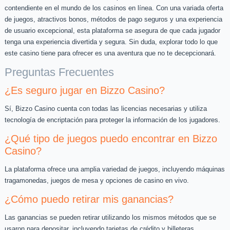
contendiente en el mundo de los casinos en línea. Con una variada oferta
de juegos, atractivos bonos, métodos de pago seguros y una experiencia
de usuario excepcional, esta plataforma se asegura de que cada jugador
tenga una experiencia divertida y segura. Sin duda, explorar todo lo que
este casino tiene para ofrecer es una aventura que no te decepcionará.
Preguntas Frecuentes
¿Es seguro jugar en Bizzo Casino?
Sí, Bizzo Casino cuenta con todas las licencias necesarias y utiliza
tecnología de encriptación para proteger la información de los jugadores.
¿Qué tipo de juegos puedo encontrar en Bizzo
Casino?
La plataforma ofrece una amplia variedad de juegos, incluyendo máquinas
tragamonedas, juegos de mesa y opciones de casino en vivo.
¿Cómo puedo retirar mis ganancias?
Las ganancias se pueden retirar utilizando los mismos métodos que se
usaron para depositar, incluyendo tarjetas de crédito y billeteras