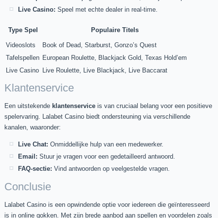
Live Casino:
Speel met echte dealer in real-time.
Type Spel
Populaire Titels
Videoslots
Book of Dead, Starburst, Gonzo’s Quest
Tafelspellen
European Roulette, Blackjack Gold, Texas Hold’em
Live Casino
Live Roulette, Live Blackjack, Live Baccarat
Klantenservice
Een uitstekende
klantenservice
is van cruciaal belang voor een positieve
spelervaring. Lalabet Casino biedt ondersteuning via verschillende
kanalen, waaronder:
Live Chat:
Onmiddellijke hulp van een medewerker.
Email:
Stuur je vragen voor een gedetailleerd antwoord.
FAQ-sectie:
Vind antwoorden op veelgestelde vragen.
Conclusie
Lalabet Casino is een opwindende optie voor iedereen die geïnteresseerd
is in online gokken. Met zijn brede aanbod aan spellen en voordelen zoals