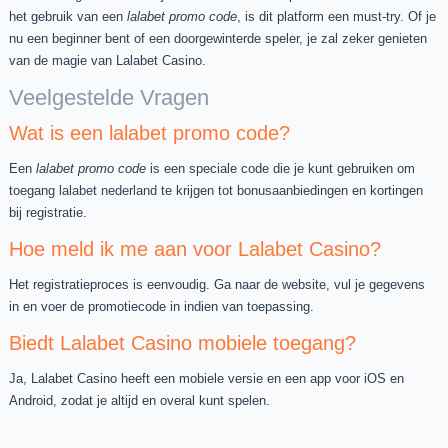
het gebruik van een
lalabet promo code
, is dit platform een must-try. Of je
nu een beginner bent of een doorgewinterde speler, je zal zeker genieten
van de magie van Lalabet Casino.
Veelgestelde Vragen
Wat is een lalabet promo code?
Een
lalabet promo code
is een speciale code die je kunt gebruiken om
toegang
lalabet nederland
te krijgen tot bonusaanbiedingen en kortingen
bij registratie.
Hoe meld ik me aan voor Lalabet Casino?
Het registratieproces is eenvoudig. Ga naar de website, vul je gegevens
in en voer de promotiecode in indien van toepassing.
Biedt Lalabet Casino mobiele toegang?
Ja, Lalabet Casino heeft een mobiele versie en een app voor iOS en
Android, zodat je altijd en overal kunt spelen.