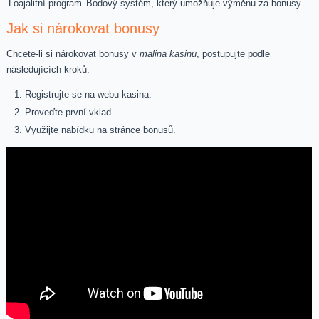
Loajalitní program
Bodový systém, který umožňuje výměnu za bonusy
Jak si nárokovat bonusy
Chcete-li si nárokovat bonusy v
malina kasinu
, postupujte podle
následujících kroků:
Registrujte se na webu kasina.
Proveďte první vklad.
Využijte nabídku na stránce bonusů.