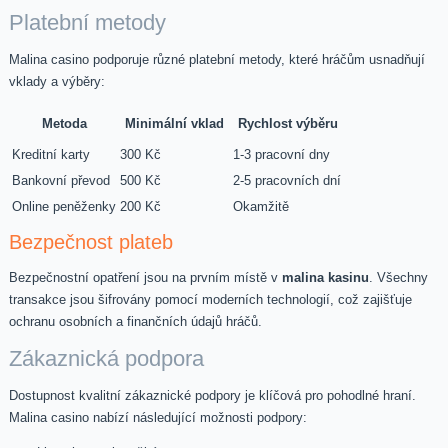
Platební metody
Malina casino podporuje různé platební metody, které hráčům usnadňují
vklady a výběry:
Metoda
Minimální vklad
Rychlost výběru
Kreditní karty
300 Kč
1-3 pracovní dny
Bankovní převod
500 Kč
2-5 pracovních dní
Online peněženky
200 Kč
Okamžitě
Bezpečnost plateb
Bezpečnostní opatření jsou na prvním místě v
malina kasinu
. Všechny
transakce jsou šifrovány pomocí moderních technologií, což zajišťuje
ochranu osobních a finančních údajů hráčů.
Zákaznická podpora
Dostupnost kvalitní zákaznické podpory je klíčová pro pohodlné hraní.
Malina casino nabízí následující možnosti podpory: