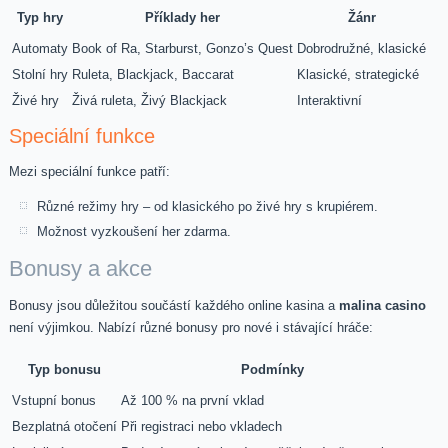
Typ hry
Příklady her
Žánr
Automaty
Book of Ra, Starburst, Gonzo’s Quest
Dobrodružné, klasické
Stolní hry
Ruleta, Blackjack, Baccarat
Klasické, strategické
Živé hry
Živá ruleta, Živý Blackjack
Interaktivní
Speciální funkce
Mezi speciální funkce patří:
Různé režimy hry – od klasického po živé hry s krupiérem.
Možnost vyzkoušení her zdarma.
Bonusy a akce
Bonusy jsou důležitou součástí každého online kasina a
malina casino
není výjimkou. Nabízí různé bonusy pro nové i stávající hráče:
Typ bonusu
Podmínky
Vstupní bonus
Až 100 % na první vklad
Bezplatná otočení
Při registraci nebo vkladech