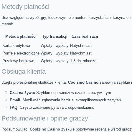
Metody płatności
Bez względu na wybór gry, kluczowym elementem korzystania z kasyna onl
metod:
Metoda płatności
Typ transakcji
Czas realizacji
Karta kredytowa
Wpłaty i wypłaty
Natychmiast
Portfele elektroniczne
Wpłaty i wypłaty
Natychmiast
Przelewy bankowe
Wpłaty i wypłaty
1-3 dni robocze
Obsługa klienta
Dzięki profesjonalnej obsłudze klienta,
Coolzino Casino
zapewnia szybkie r
Czat na żywo:
Szybkie odpowiedzi w czasie rzeczywistym.
Email:
Możliwość zgłaszania bardziej skomplikowanych zapytań.
FAQ:
Często zadawane pytania z odpowiedziami.
Podsumowanie i opinie graczy
Podsumowując,
Coolzino Casino
zyskuje pozytywne recenzje wśród graczy. 