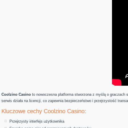
Coolzino Casino
to nowoczesna platforma stworzona z myślą o graczach s
serwis działa na licencji, co zapewnia bezpieczeństwo i przejrzystość transa
Kluczowe cechy Coolzino Casino:
Przejrzysty interfejs użytkownika