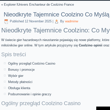
«
Explorer lUnivers Enchanteur de Coolzino France
Nieodkryte Tajemnice Coolzino Co Myśl
Published
12 November 2025
|
By
wadminw
Nieodkryte Tajemnice Coolzino: Co M
W świecie gier hazardowych nieustannie pojawiają się nowe platformy, które
miłośników gier online. W tym artykule przyjrzymy się
Coolzino opinii
oraz 
Spis treści
Ogólny przegląd Coolzino Casino
Bonusy i promocje
Wybór gier
Metody płatności
Obsługa klienta
Podsumowanie i opinie graczy
Ogólny przegląd Coolzino Casino