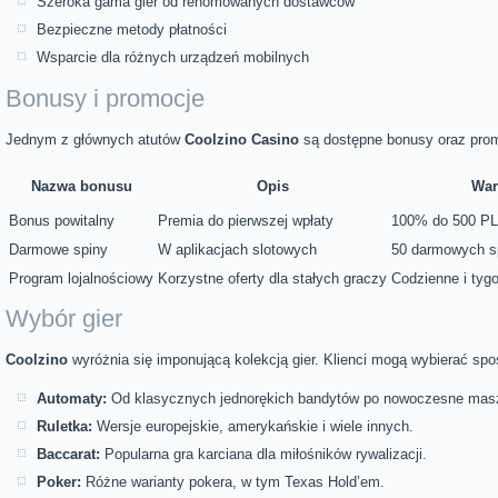
Szeroka gama gier od renomowanych dostawców
Bezpieczne metody płatności
Wsparcie dla różnych urządzeń mobilnych
Bonusy i promocje
Jednym z głównych atutów
Coolzino Casino
są dostępne bonusy oraz promo
Nazwa bonusu
Opis
War
Bonus powitalny
Premia do pierwszej wpłaty
100% do 500 P
Darmowe spiny
W aplikacjach slotowych
50 darmowych s
Program lojalnościowy
Korzystne oferty dla stałych graczy
Codzienne i tyg
Wybór gier
Coolzino
wyróżnia się imponującą kolekcją gier. Klienci mogą wybierać spoś
Automaty:
Od klasycznych jednorękich bandytów po nowoczesne masz
Ruletka:
Wersje europejskie, amerykańskie i wiele innych.
Baccarat:
Popularna gra karciana dla miłośników rywalizacji.
Poker:
Różne warianty pokera, w tym Texas Hold’em.