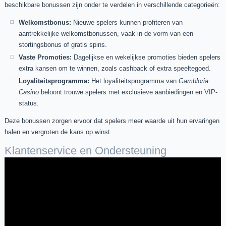
beschikbare bonussen zijn onder te verdelen in verschillende categorieën:
Welkomstbonus:
Nieuwe spelers kunnen profiteren van
aantrekkelijke welkomstbonussen, vaak in de vorm van een
stortingsbonus of gratis spins.
Vaste Promoties:
Dagelijkse en wekelijkse promoties bieden spelers
extra kansen om te winnen, zoals cashback of extra speeltegoed.
Loyaliteitsprogramma:
Het loyaliteitsprogramma van
Gambloria
Casino
beloont trouwe spelers met exclusieve aanbiedingen en VIP-
status.
Deze bonussen zorgen ervoor dat spelers meer waarde uit hun ervaringen
halen en vergroten de kans op winst.
Klantenservice en Ondersteuning