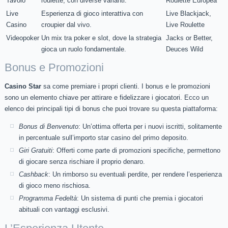
Tavolo
roulette, con diverse varianti.
Roulette Europea
Live
Esperienza di gioco interattiva con
Live Blackjack,
Casino
croupier dal vivo.
Live Roulette
Videopoker
Un mix tra poker e slot, dove la strategia
Jacks or Better,
gioca un ruolo fondamentale.
Deuces Wild
Bonus e Promozioni
Casino Star
sa come premiare i propri clienti. I bonus e le promozioni
sono un elemento chiave per attirare e fidelizzare i giocatori. Ecco un
elenco dei principali tipi di bonus che puoi trovare su questa piattaforma:
Bonus di Benvenuto
: Un’ottima offerta per i nuovi iscritti, solitamente
in percentuale sull’importo
star casino
del primo deposito.
Giri Gratuiti
: Offerti come parte di promozioni specifiche, permettono
di giocare senza rischiare il proprio denaro.
Cashback
: Un rimborso su eventuali perdite, per rendere l’esperienza
di gioco meno rischiosa.
Programma Fedeltà
: Un sistema di punti che premia i giocatori
abituali con vantaggi esclusivi.