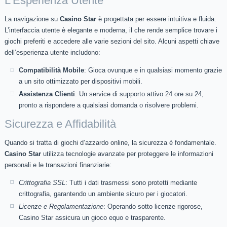
L’Esperienza Utente
La navigazione su
Casino Star
è progettata per essere intuitiva e fluida.
L’interfaccia utente è elegante e moderna, il che rende semplice trovare i
giochi preferiti e accedere alle varie sezioni del sito. Alcuni aspetti chiave
dell’esperienza utente includono:
Compatibilità Mobile
: Gioca ovunque e in qualsiasi momento grazie
a un sito ottimizzato per dispositivi mobili.
Assistenza Clienti
: Un service di supporto attivo 24 ore su 24,
pronto a rispondere a qualsiasi domanda o risolvere problemi.
Sicurezza e Affidabilità
Quando si tratta di giochi d’azzardo online, la sicurezza è fondamentale.
Casino Star
utilizza tecnologie avanzate per proteggere le informazioni
personali e le transazioni finanziarie:
Crittografia SSL
: Tutti i dati trasmessi sono protetti mediante
crittografia, garantendo un ambiente sicuro per i giocatori.
Licenze e Regolamentazione
: Operando sotto licenze rigorose,
Casino Star assicura un gioco equo e trasparente.