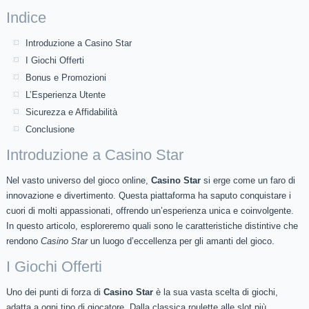
Indice
Introduzione a Casino Star
I Giochi Offerti
Bonus e Promozioni
L’Esperienza Utente
Sicurezza e Affidabilità
Conclusione
Introduzione a Casino Star
Nel vasto universo del gioco online,
Casino Star
si erge come un faro di
innovazione e divertimento. Questa piattaforma ha saputo conquistare i
cuori di molti appassionati, offrendo un’esperienza unica e coinvolgente.
In questo articolo, esploreremo quali sono le caratteristiche distintive che
rendono
Casino Star
un luogo d’eccellenza per gli amanti del gioco.
I Giochi Offerti
Uno dei punti di forza di
Casino Star
è la sua vasta scelta di giochi,
adatta a ogni tipo di giocatore. Dalla classica roulette alle slot più