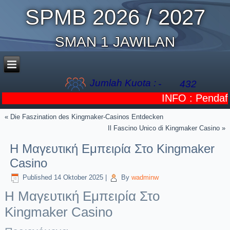
SPMB 2026 / 2027
SMAN 1 JAWILAN
Jumlah Kuota :
-
432
INFO : Pendafta
«
Die Faszination des Kingmaker-Casinos Entdecken
Il Fascino Unico di Kingmaker Casino
»
Η Μαγευτική Εμπειρία Στο Kingmaker
Casino
Published
14 Oktober 2025
|
By
wadminw
Η Μαγευτική Εμπειρία Στο
Kingmaker Casino