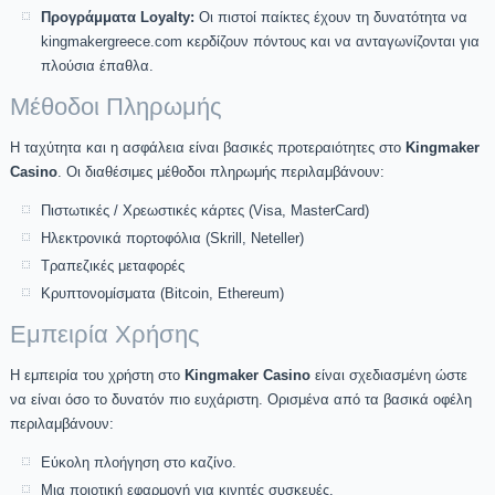
Προγράμματα Loyalty:
Οι πιστοί παίκτες έχουν τη δυνατότητα να
kingmakergreece.com
κερδίζουν πόντους και να ανταγωνίζονται για
πλούσια έπαθλα.
Μέθοδοι Πληρωμής
Η ταχύτητα και η ασφάλεια είναι βασικές προτεραιότητες στο
Kingmaker
Casino
. Οι διαθέσιμες μέθοδοι πληρωμής περιλαμβάνουν:
Πιστωτικές / Χρεωστικές κάρτες (Visa, MasterCard)
Ηλεκτρονικά πορτοφόλια (Skrill, Neteller)
Τραπεζικές μεταφορές
Κρυπτονομίσματα (Bitcoin, Ethereum)
Εμπειρία Χρήσης
Η εμπειρία του χρήστη στο
Kingmaker Casino
είναι σχεδιασμένη ώστε
να είναι όσο το δυνατόν πιο ευχάριστη. Ορισμένα από τα βασικά οφέλη
περιλαμβάνουν:
Εύκολη πλοήγηση στο καζίνο.
Μια ποιοτική εφαρμογή για κινητές συσκευές.