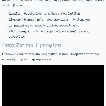
Κάποια από τα πιο εντυπωσιακά χαρακτηριστικά του
Kingmaker Casino
περιλαμβάνουν:
Δεκάδες πιθανοί τρόποι παιχνιδιού για να διαλέξετε.
Εξαιρετική διεπαφή χρήστη που διευκολύνει την πλοήγηση.
Ενημερωμένες και ασφαλείς μέθοδοι συναλλαγών.
24/7 υποστήριξη πελατών με φιλικούς και εκπαιδευμένους
συνεργάτες.
Παιχνίδια που Προσφέρει
Η ποικιλία είναι το παν στο
Kingmaker Casino
. Ορισμένα από τα πιο
δημοφιλή παιχνίδια περιλαμβάνουν: