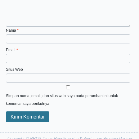
Nama
*
Email
*
Situs Web
Simpan nama, email, dan situs web saya pada peramban ini untuk
komentar saya berikutnya.
Copyright © PPDB Dinas Pendikan dan Kebudayaan Provinsi Banten