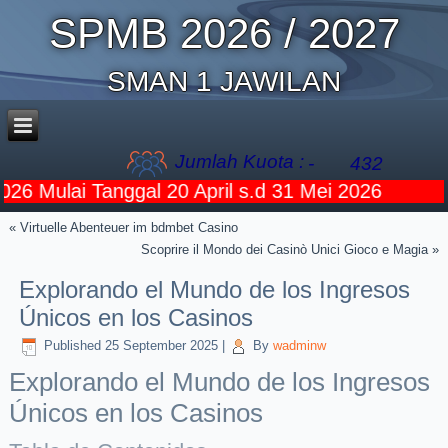
SPMB 2026 / 2027
SMAN 1 JAWILAN
Jumlah Kuota :
-
432
 Mulai Tanggal 20 April s.d 31 Mei 2026
«
Virtuelle Abenteuer im bdmbet Casino
Scoprire il Mondo dei Casinò Unici Gioco e Magia
»
Explorando el Mundo de los Ingresos
Únicos en los Casinos
Published
25 September 2025
|
By
wadminw
Explorando el Mundo de los Ingresos
Únicos en los Casinos