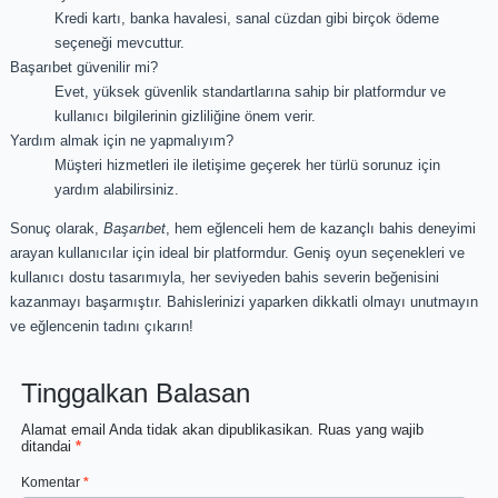
Kredi kartı, banka havalesi, sanal cüzdan gibi birçok ödeme
seçeneği mevcuttur.
Başarıbet güvenilir mi?
Evet, yüksek güvenlik standartlarına sahip bir platformdur ve
kullanıcı bilgilerinin gizliliğine önem verir.
Yardım almak için ne yapmalıyım?
Müşteri hizmetleri ile iletişime geçerek her türlü sorunuz için
yardım alabilirsiniz.
Sonuç olarak,
Başarıbet
, hem eğlenceli hem de kazançlı bahis deneyimi
arayan kullanıcılar için ideal bir platformdur. Geniş oyun seçenekleri ve
kullanıcı dostu tasarımıyla, her seviyeden bahis severin beğenisini
kazanmayı başarmıştır. Bahislerinizi yaparken dikkatli olmayı unutmayın
ve eğlencenin tadını çıkarın!
Tinggalkan Balasan
Alamat email Anda tidak akan dipublikasikan.
Ruas yang wajib
ditandai
*
Komentar
*