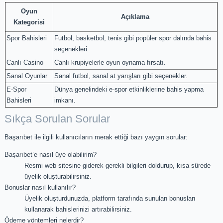
Oyun
Açıklama
Kategorisi
Spor Bahisleri
Futbol, basketbol, tenis gibi popüler spor dalında bahis
seçenekleri.
Canlı Casino
Canlı krupiyelerle oyun oynama fırsatı.
Sanal Oyunlar
Sanal futbol, sanal at yarışları gibi seçenekler.
E-Spor
Dünya genelindeki e-spor etkinliklerine bahis yapma
Bahisleri
imkanı.
Sıkça Sorulan Sorular
Başarıbet ile ilgili kullanıcıların merak ettiği bazı yaygın sorular:
Başarıbet’e nasıl üye olabilirim?
Resmi web sitesine giderek gerekli bilgileri doldurup, kısa sürede
üyelik oluşturabilirsiniz.
Bonuslar nasıl kullanılır?
Üyelik oluşturdunuzda, platform tarafında sunulan bonusları
kullanarak bahislerinizi artırabilirsiniz.
Ödeme yöntemleri nelerdir?