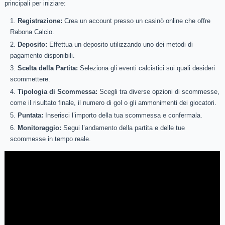
principali per iniziare:
Registrazione:
Crea un account presso un casinò online che offre
Rabona Calcio.
Deposito:
Effettua un deposito utilizzando uno dei metodi di
pagamento disponibili.
Scelta della Partita:
Seleziona gli eventi calcistici sui quali desideri
scommettere.
Tipologia di Scommessa:
Scegli tra diverse opzioni di scommesse,
come il risultato finale, il numero di gol o gli ammonimenti dei giocatori.
Puntata:
Inserisci l’importo della tua scommessa e confermala.
Monitoraggio:
Segui l’andamento della partita e delle tue
scommesse in tempo reale.