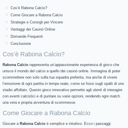
Cos’è Rabona Calcio?
Come Giocare a Rabona Calcio
Strategie e Consigli per Vincere
Vantaggi dei Casinò Online
Domande Frequenti
Conclusione
Cos’è Rabona Calcio?
Rabona Calcio
rappresenta un’appassionante esperienza di gioco che
unisce il mondo del calcio a quello dei casinò online. Immagina di poter
scommettere non solo sulla tua squadra preferita, ma anche di vivere
l’emozione di ogni partita in tempo reale, come se fossi sugli spalti di uno
stadio affollato. Questo gioco innovativo permette agli utenti di interagire
con eventi calcistici e di puntare su varie opzioni, rendendo ogni match
una vera e propria avventura di scommesse.
Come Giocare a Rabona Calcio
Giocare a
Rabona Calcio
è semplice e intuitivo. Ecco i passaggi