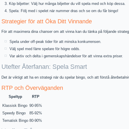
Köp biljetter: Välj hur många biljetter du vill spela med och köp dessa.
Spela: Följ med i spelet när nummer dras och se om du får bingo!
Strategier för att Öka Ditt Vinnande
För att maximera dina chanser om att vinna kan du tänka på följande strateg
Spela under off-peak tider för att minska konkurrensen.
Välj spel med färre spelare för högre odds.
Var aktiv och delta i gemenskapshändelser för att vinna extra priser.
Utefter Återfanan: Spela Smart
Det är viktigt att ha en strategi när du spelar bingo, och att förstå
återbetalni
RTP och Överväganden
Speltyp
RTP
Klassisk Bingo
90-95%
Speedy Bingo
85-92%
Tematisk Bingo
80-90%