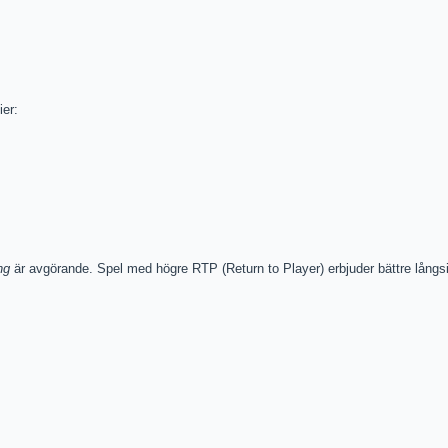
ier:
ng
är avgörande. Spel med högre RTP (Return to Player) erbjuder bättre långsik