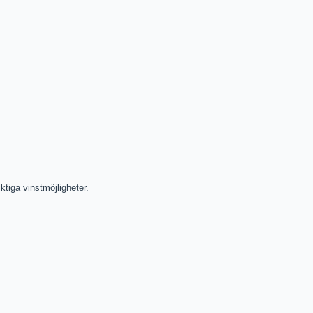
tiga vinstmöjligheter.