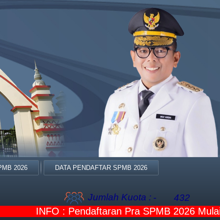
MB 2026
DATA PENDAFTAR SPMB 2026
Jumlah Kuota :
-
432
INFO : Pendaftaran Pra SPMB 2026 Mulai Tangg