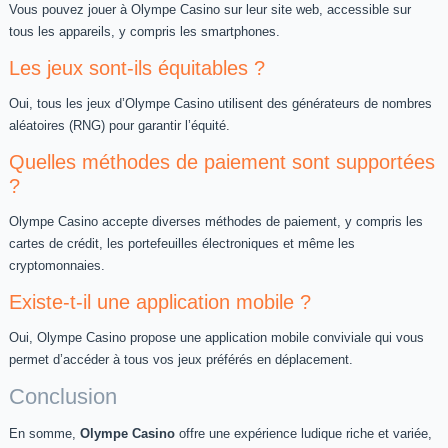
Vous pouvez jouer à Olympe Casino sur leur site web, accessible sur
tous les appareils, y compris les smartphones.
Les jeux sont-ils équitables ?
Oui, tous les jeux d’Olympe Casino utilisent des générateurs de nombres
aléatoires (RNG) pour garantir l’équité.
Quelles méthodes de paiement sont supportées
?
Olympe Casino accepte diverses méthodes de paiement, y compris les
cartes de crédit, les portefeuilles électroniques et même les
cryptomonnaies.
Existe-t-il une application mobile ?
Oui, Olympe Casino propose une application mobile conviviale qui vous
permet d’accéder à tous vos jeux préférés en déplacement.
Conclusion
En somme,
Olympe Casino
offre une expérience ludique riche et variée,