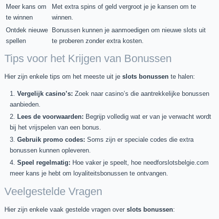
Meer kans om
Met extra spins of geld vergroot je je kansen om te
te winnen
winnen.
Ontdek nieuwe
Bonussen kunnen je aanmoedigen om nieuwe slots uit
spellen
te proberen zonder extra kosten.
Tips voor het Krijgen van Bonussen
Hier zijn enkele tips om het meeste uit je
slots bonussen
te halen:
Vergelijk casino’s:
Zoek naar casino’s die aantrekkelijke bonussen
aanbieden.
Lees de voorwaarden:
Begrijp volledig wat er van je verwacht wordt
bij het vrijspelen van een bonus.
Gebruik promo codes:
Soms zijn er speciale codes die extra
bonussen kunnen opleveren.
Speel regelmatig:
Hoe vaker je speelt, hoe
needforslotsbelgie.com
meer kans je hebt om loyaliteitsbonussen te ontvangen.
Veelgestelde Vragen
Hier zijn enkele vaak gestelde vragen over
slots bonussen
: