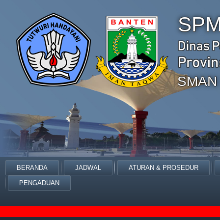
SPM
SMAN 
BERANDA
JADWAL
ATURAN & PROSEDUR
PENGADUAN