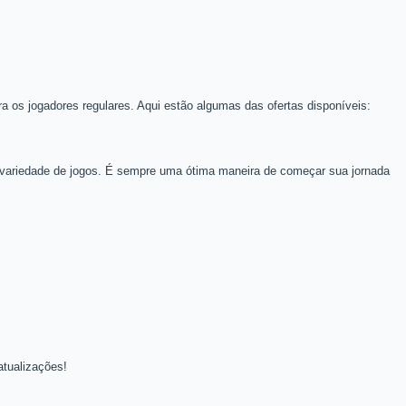
os jogadores regulares. Aqui estão algumas das ofertas disponíveis:
riedade de jogos. É sempre uma ótima maneira de começar sua jornada
atualizações!