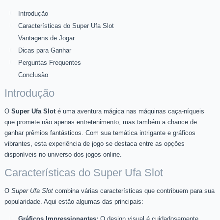
Introdução
Características do Super Ufa Slot
Vantagens de Jogar
Dicas para Ganhar
Perguntas Frequentes
Conclusão
Introdução
O
Super Ufa Slot
é uma aventura mágica nas máquinas caça-níqueis
que promete não apenas entretenimento, mas também a chance de
ganhar prêmios fantásticos. Com sua temática intrigante e gráficos
vibrantes, esta experiência de jogo se destaca entre as opções
disponíveis no universo dos jogos online.
Características do Super Ufa Slot
O
Super Ufa Slot
combina várias características que contribuem para sua
popularidade. Aqui estão algumas das principais:
Gráficos Impressionantes:
O design visual é cuidadosamente