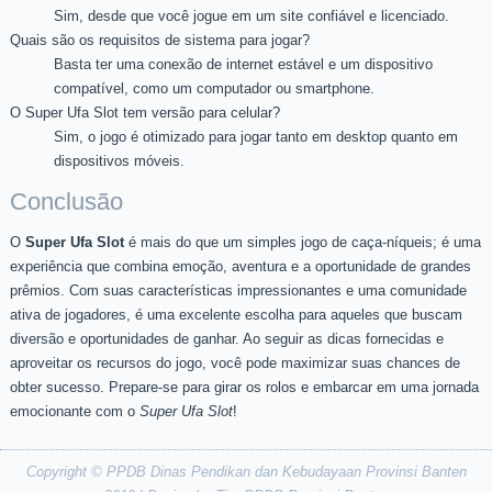
Sim, desde que você jogue em um site confiável e licenciado.
Quais são os requisitos de sistema para jogar?
Basta ter uma conexão de internet estável e um dispositivo
compatível, como um computador ou smartphone.
O Super Ufa Slot tem versão para celular?
Sim, o jogo é otimizado para jogar tanto em desktop quanto em
dispositivos móveis.
Conclusão
O
Super Ufa Slot
é mais do que um simples jogo de caça-níqueis; é uma
experiência que combina emoção, aventura e a oportunidade de grandes
prêmios. Com suas características impressionantes e uma comunidade
ativa de jogadores, é uma excelente escolha para aqueles que buscam
diversão e oportunidades de ganhar. Ao seguir as dicas fornecidas e
aproveitar os recursos do jogo, você pode maximizar suas chances de
obter sucesso. Prepare-se para girar os rolos e embarcar em uma jornada
emocionante com o
Super Ufa Slot
!
Copyright © PPDB Dinas Pendikan dan Kebudayaan Provinsi Banten