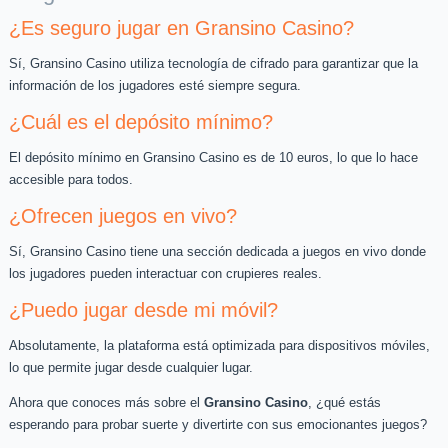
¿Es seguro jugar en Gransino Casino?
Sí, Gransino Casino utiliza tecnología de cifrado para garantizar que la
información de los jugadores esté siempre segura.
¿Cuál es el depósito mínimo?
El depósito mínimo en Gransino Casino es de 10 euros, lo que lo hace
accesible para todos.
¿Ofrecen juegos en vivo?
Sí, Gransino Casino tiene una sección dedicada a juegos en vivo donde
los jugadores pueden interactuar con crupieres reales.
¿Puedo jugar desde mi móvil?
Absolutamente, la plataforma está optimizada para dispositivos móviles,
lo que permite jugar desde cualquier lugar.
Ahora que conoces más sobre el
Gransino Casino
, ¿qué estás
esperando para probar suerte y divertirte con sus emocionantes juegos?