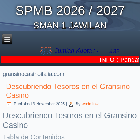
SPMB 2026 / 2027
SMAN 1 JAWILAN
Jumlah Kuota :
-
432
INFO : Pendafta
gransinocasinoitalia.com
Descubriendo Tesoros en el Gransino
Casino
Published
3 November 2025
|
By
wadminw
Descubriendo Tesoros en el Gransino
Casino
Tabla de Contenidos