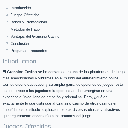
Introducción
Juegos Ofrecidos
Bonos y Promociones
Métodos de Pago
Ventajas del Gransino Casino
Conclusión
Preguntas Frecuentes
Introducción
El
Gransino Casino
se ha convertido en una de las plataformas de juego
más emocionantes y vibrantes en el mundo del entretenimiento online.
Con su diseño cautivador y su amplia gama de opciones de juegos, este
casino ofrece a los jugadores la oportunidad de sumergirse en una
experiencia única llena de emoción y adrenalina. Pero, ¿qué es
exactamente lo que distingue al Gransino Casino de otros casinos en
línea? En este artículo, exploraremos sus diversas ofertas y atractivos
que seguramente encantarán a los amantes del juego.
Juegos Ofrecidos