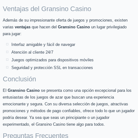
Ventajas del Gransino Casino
Además de su impresionante oferta de juegos y promociones, existen
varias
ventajas
que hacen del
Gransino Casino
un lugar privilegiado
para jugar:
Interfaz amigable y fácil de navegar
Atención al cliente 24/7
Juegos optimizados para dispositivos móviles
Seguridad y protección SSL en transacciones
Conclusión
El
Gransino Casino
se presenta como una opción excepcional para los
entusiastas de los juegos de azar que buscan una experiencia
emocionante y segura. Con su diversa selección de juegos, atractivas
promociones y métodos de pago confiables, ofrece todo lo que un jugador
podría desear. Ya sea que seas un principiante o un jugador
experimentado, el Gransino Casino tiene algo para todos.
Preguntas Frecuentes