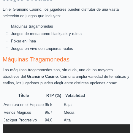
En el Gransino Casino, los jugadores pueden disfrutar de una vasta
selección de juegos que incluyen:
Máquinas tragamonedas
Juegos de mesa como blackjack y ruleta
Póker en línea
Juegos en vivo con crupieres reales
Máquinas Tragamonedas
Las máquinas tragamonedas son, sin duda, uno de los mayores
atractivos del
Gransino Casino
. Con una amplia variedad de temáticas y
estilos, los jugadores pueden elegir entre distintas opciones como:
Título
RTP (%)
Volatilidad
Aventura en el Espacio
95.5
Baja
Reinos Mágicos
96.7
Media
Jackpot Progresivo
94.0
Alta