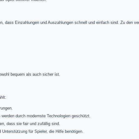
len, dass Einzahlungen und Auszahlungen schnell und einfach sind. Zu den v
owohl bequem als auch sicher ist.
hlt:
erungen.
en werden durch modernste Technologien geschützt.
, dass sie fair und zufällig sind.
Unterstützung für Spieler, die Hilfe benötigen.