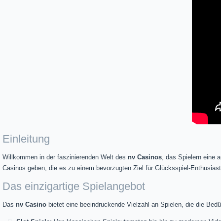
Einleitung
Willkommen in der faszinierenden Welt des
nv Casinos
, das Spielern eine 
Casinos geben, die es zu einem bevorzugten Ziel für Glücksspiel-Enthusias
Das einzigartige Spielangebot
Das
nv Casino
bietet eine beeindruckende Vielzahl an Spielen, die die Bedürf