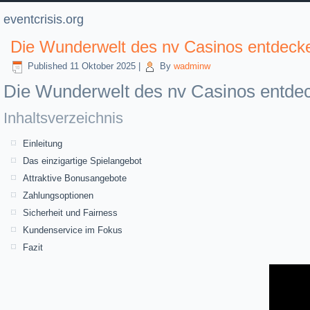
eventcrisis.org
Die Wunderwelt des nv Casinos entdeck
Published
11 Oktober 2025
|
By
wadminw
Die Wunderwelt des nv Casinos entde
Inhaltsverzeichnis
Einleitung
Das einzigartige Spielangebot
Attraktive Bonusangebote
Zahlungsoptionen
Sicherheit und Fairness
Kundenservice im Fokus
Fazit