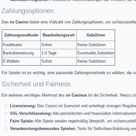
Zahlungsoptionen
Das
nv Casino
bietet eine Vielzahl von
Zahlungsoptionen
, um sicherzustel
Zahlungsmethode
Bearbeitungszeit
Gebühren
Kreditkarte
Sofort
Keine Gebühren
Banküberweisung
1-3 Tage
Eventuelle Gebühren
E-Wallets
Sofort
Keine Gebühren
Für Spieler ist es wichtig, eine passende Zahlungsmethode zu wählen, die s
Sicherheit und Fairness
Ein weiteres wichtiges Merkmal des
nv Casinos
ist die Sicherheit. Hierzu zä
Lizenzierung:
Das Casino ist lizenziert und unterliegt strengen Reguli
SSL-Verschlüsselung:
Alle persönlichen und finanziellen Information
Faire Spiele:
Alle Spiele werden regelmäßig überprüft, um sicherzustellen
Verantwortungsbewusstes Spielen:
Tools für Selbstbeschränkung und 