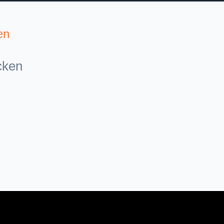
en
cken