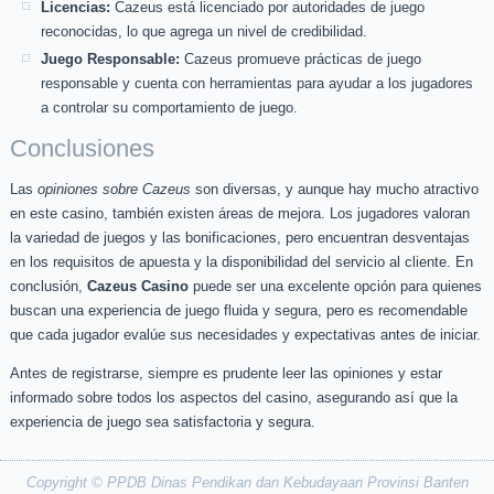
Licencias:
Cazeus está licenciado por autoridades de juego
reconocidas, lo que agrega un nivel de credibilidad.
Juego Responsable:
Cazeus promueve prácticas de juego
responsable y cuenta con herramientas para ayudar a los jugadores
a controlar su comportamiento de juego.
Conclusiones
Las
opiniones sobre Cazeus
son diversas, y aunque hay mucho atractivo
en este casino, también existen áreas de mejora. Los jugadores valoran
la variedad de juegos y las bonificaciones, pero encuentran desventajas
en los requisitos de apuesta y la disponibilidad del servicio al cliente. En
conclusión,
Cazeus Casino
puede ser una excelente opción para quienes
buscan una experiencia de juego fluida y segura, pero es recomendable
que cada jugador evalúe sus necesidades y expectativas antes de iniciar.
Antes de registrarse, siempre es prudente leer las opiniones y estar
informado sobre todos los aspectos del casino, asegurando así que la
experiencia de juego sea satisfactoria y segura.
Copyright © PPDB Dinas Pendikan dan Kebudayaan Provinsi Banten