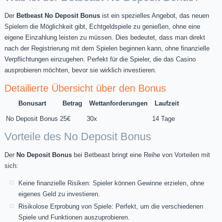
Der
Betbeast No Deposit Bonus
ist ein spezielles Angebot, das neuen
Spielern die Möglichkeit gibt, Echtgeldspiele zu genießen, ohne eine
eigene Einzahlung leisten zu müssen. Dies bedeutet, dass man direkt
nach der Registrierung mit dem Spielen beginnen kann, ohne finanzielle
Verpflichtungen einzugehen. Perfekt für die Spieler, die das Casino
ausprobieren möchten, bevor sie wirklich investieren.
Detailierte Übersicht über den Bonus
Bonusart
Betrag
Wettanforderungen
Laufzeit
No Deposit Bonus
25€
30x
14 Tage
Vorteile des No Deposit Bonus
Der
No Deposit Bonus
bei Betbeast bringt eine Reihe von Vorteilen mit
sich:
Keine finanzielle Risiken: Spieler können Gewinne erzielen, ohne
eigenes Geld zu investieren.
Risikolose Erprobung von Spiele: Perfekt, um die verschiedenen
Spiele und Funktionen auszuprobieren.