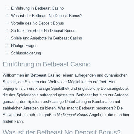
Einführung in Betbeast Casino
Was ist der Betbeast No Deposit Bonus?
Vorteile des No Deposit Bonus
So funktioniert der No Deposit Bonus
Spiele und Angebote im Betbeast Casino
Häufige Fragen
Schlussfolgerung
Einführung in Betbeast Casino
Willkommen im
Betbeast Casino
, einem aufregenden und dynamischen
Spielort, der Spielern eine Welt voller Möglichkeiten eröffnet. Hier
begegnen sich erstklassige Spielothek und unglaubliche Bonusangebote,
die das Spielerlebnis aufregend gestalten. Betbeast hat sich zur Aufgabe
gemacht, den Spielern erstklassige Unterhaltung in Kombination mit
zahlreichen Anreizen zu bieten. Was macht Betbeast besonders? Die
Antwort ist einfach: die großen
No Deposit Bonus
Angebote, die man hier
finden kann.
Was ist der Betbeast No Deposit Bonus?